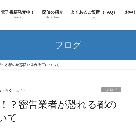
電子書籍発売中！
探偵の紹介
よくあるご質問（FAQ）
お申
book
detective
faq
ブログ
恐れる都の迷惑防止条例改正について
ブログ
条（ろくじょう）
！？密告業者が恐れる都の
いて