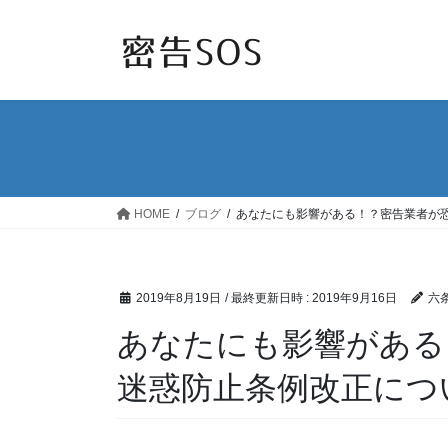
コ
ナ
ン
ビ
テ
ゲ
ン
ー
ツ
シ
へ
ョ
ス
ン
キ
に
ッ
移
HOME
ブログ
あなたにも影響がある！？密告業者が
プ
動
2019年8月19日
/ 最終更新日時 :
2019年9月16日
六
あなたにも影響がある
迷惑防止条例改正につ