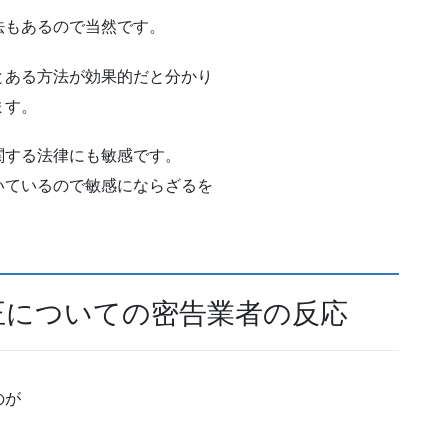
法もあるので当然です。
とある方法が効果的だと分かり
ます。
関する法律にも敏感です。
いているので敏感にならざるを
正についての密告業者の反応
のが
。