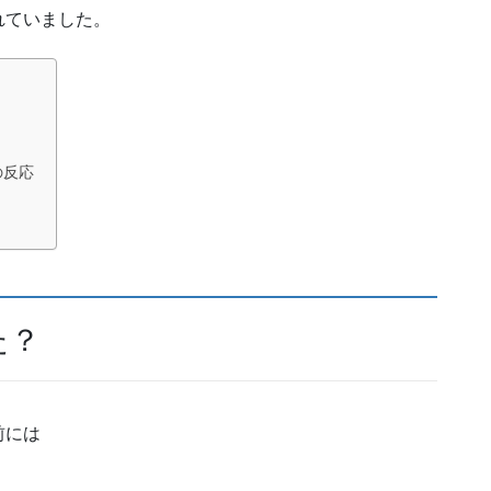
れていました。
の反応
た？
前には