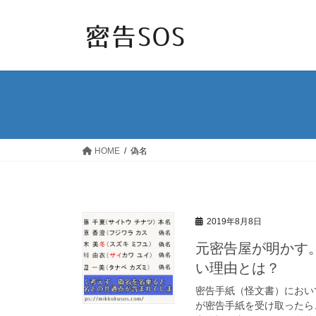
コ
ナ
ン
ビ
テ
ゲ
ン
ー
ツ
シ
へ
ョ
ス
ン
キ
に
ッ
移
HOME
偽名
プ
動
2019年8月8日
元密告屋が明かす
い理由とは？
密告手紙（怪文書）におい
が密告手紙を受け取ったら